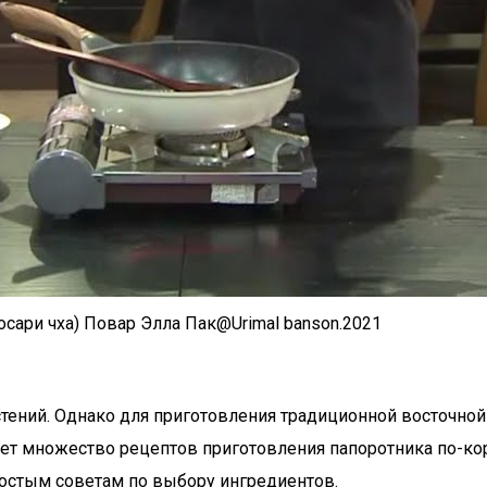
осари чха) Повар Элла Пак@Urimal banson.2021
астений. Однако для приготовления традиционной восточно
ует множество рецептов приготовления папоротника по-к
остым советам по выбору ингредиентов.