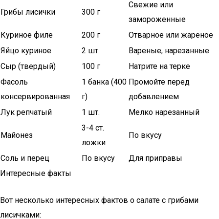
Свежие или
Грибы лисички
300 г
замороженные
Куриное филе
200 г
Отварное или жареное
Яйцо куриное
2 шт.
Вареные, нарезанные
Сыр (твердый)
100 г
Натрите на терке
Фасоль
1 банка (400
Промойте перед
консервированная
г)
добавлением
Лук репчатый
1 шт.
Мелко нарезанный
3-4 ст.
Майонез
По вкусу
ложки
Соль и перец
По вкусу
Для приправы
Интересные факты
Вот несколько интересных фактов о салате с грибами
лисичками: