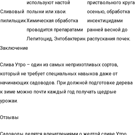
используют настой
приствольного круга
Сливовый
полыни или хвои.
осенью, обработка
пилильщик
Химическая обработка
инсектицидами
проводится препаратами
ранней весной до
Лепитоцид, Энтобактерин.
распускания почек.
Заключение
Слива Утро – один из самых неприхотливых сортов,
который не требует специальных навыков даже от
начинающих садоводов. При должной подготовке дерева
к зиме можно почти каждый год получать щедрые
урожаи.
Отзывы
Садоводы делятся впечатлениями о желтой сливе Утро.