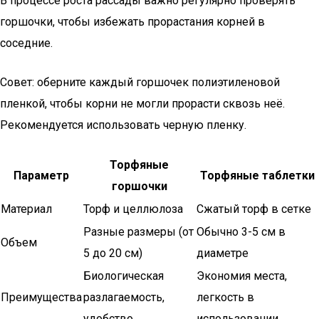
В процессе роста рассады важно регулярно проверять
горшочки, чтобы избежать прорастания корней в
соседние.
Совет: оберните каждый горшочек полиэтиленовой
пленкой, чтобы корни не могли прорасти сквозь неё.
Рекомендуется использовать черную пленку.
Торфяные
Параметр
Торфяные таблетки
горшочки
Материал
Торф и целлюлоза
Сжатый торф в сетке
Разные размеры (от
Обычно 3-5 см в
Объем
5 до 20 см)
диаметре
Биологическая
Экономия места,
Преимущества
разлагаемость,
легкость в
удобство
использовании