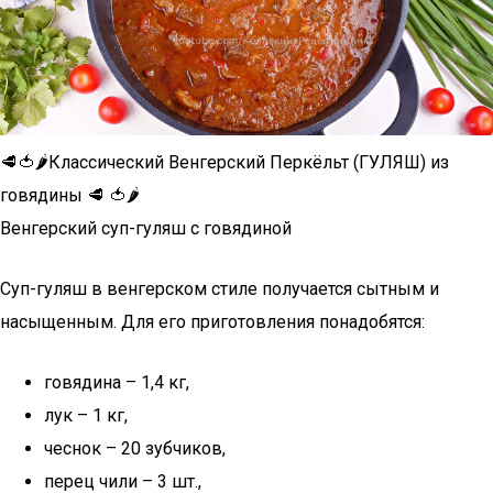
🥩🍅🌶️Классический Венгерский Перкёльт (ГУЛЯШ) из
говядины 🥩 🍅🌶️
Венгерский суп-гуляш с говядиной
Суп-гуляш в венгерском стиле получается сытным и
насыщенным. Для его приготовления понадобятся:
говядина – 1,4 кг,
лук – 1 кг,
чеснок – 20 зубчиков,
перец чили – 3 шт.,