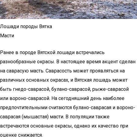
Лошади породы Вятка
Масти
Ранее в породе Вятской лошади встречались
разнообразные окрасы. В настоящее время акцент сделан
на саврасую масть. Саврасость может проявляться на
различных основных окрасах, и Вятская лошадь может
быть гнедо-саврасой, булано-саврасой, рыже-саврасой
или вороно-саврасой. На сегодняшний день наиболее
предпочтительными считаются булано-саврасая и вороно-
саврасая (мышастая) масти. В популяции также
встречаются основные окрасы, однако их качество при
оценке снижается.