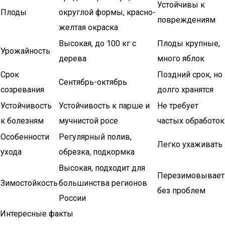
Устойчивы к
Плоды
округлой формы, красно-
повреждениям
желтая окраска
Высокая, до 100 кг с
Плоды крупные,
Урожайность
дерева
много яблок
Срок
Поздний срок, но
Сентябрь-октябрь
созревания
долго хранятся
Устойчивость
Устойчивость к парше и
Не требует
к болезням
мучнистой росе
частых обработок
Особенности
Регулярный полив,
Легко ухаживать
ухода
обрезка, подкормка
Высокая, подходит для
Перезимовывает
Зимостойкость
большинства регионов
без проблем
России
Интересные факты