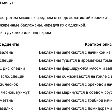
5 минут.
гретом масле на среднем огне до золотистой корочки.
жаренные баклажаны, чередуя их с аджикой.
ь в духовке или над паром.
гредиенты
Краткое опис
 зелень
Баклажаны запекаются с начинкой из 
 специи
Баклажаны тушатся в ароматном тома
 рис, специи
Баклажаны фаршируются мясом и запе
асло, специи
Баклажаны обжариваются на гриле с 
и, чеснок
Баклажаны запекаются с ореховой на
 чеснок, кунжут
Баклажаны маринуются в соевом соус
сметана
Баклажаны запекаются с грибной начи
азилик
Баклажаны запекаются с помидорами