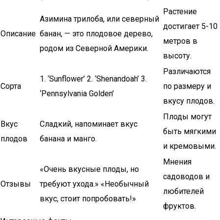
Растение
Азимина трилоба, или северный
достигает 5-10
Описание
банан, — это плодовое дерево,
метров в
родом из Северной Америки.
высоту.
Различаются
1. ‘Sunflower’ 2. ‘Shenandoah’ 3.
Сорта
по размеру и
‘Pennsylvania Golden’
вкусу плодов.
Плоды могут
Вкус
Сладкий, напоминает вкус
быть мягкими
плодов
банана и манго.
и кремовыми.
Мнения
«Очень вкусные плоды, но
садоводов и
Отзывы
требуют ухода.» «Необычный
любителей
вкус, стоит попробовать!»
фруктов.