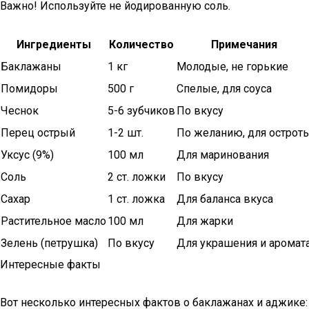
Важно! Используйте не йодированную соль.
Ингредиенты
Количество
Примечания
Баклажаны
1 кг
Молодые, не горькие
Помидоры
500 г
Спелые, для соуса
Чеснок
5-6 зубчиков
По вкусу
Перец острый
1-2 шт.
По желанию, для острот
Уксус (9%)
100 мл
Для маринования
Соль
2 ст. ложки
По вкусу
Сахар
1 ст. ложка
Для баланса вкуса
Растительное масло
100 мл
Для жарки
Зелень (петрушка)
По вкусу
Для украшения и аромат
Интересные факты
Вот несколько интересных фактов о баклажанах и аджике: