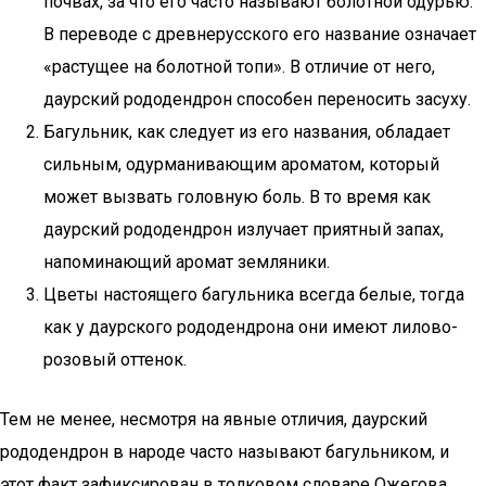
почвах, за что его часто называют болотной одурью.
В переводе с древнерусского его название означает
«растущее на болотной топи». В отличие от него,
даурский рододендрон способен переносить засуху.
Багульник, как следует из его названия, обладает
сильным, одурманивающим ароматом, который
может вызвать головную боль. В то время как
даурский рододендрон излучает приятный запах,
напоминающий аромат земляники.
Цветы настоящего багульника всегда белые, тогда
как у даурского рододендрона они имеют лилово-
розовый оттенок.
Тем не менее, несмотря на явные отличия, даурский
рододендрон в народе часто называют багульником, и
этот факт зафиксирован в толковом словаре Ожегова.