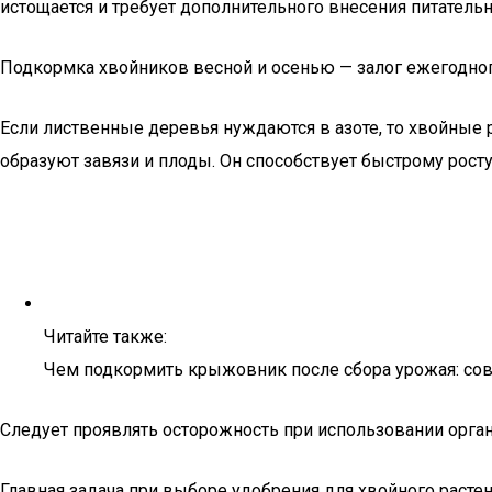
истощается и требует дополнительного внесения питатель
Подкормка хвойников весной и осенью — залог ежегодног
Если лиственные деревья нуждаются в азоте, то хвойные р
образуют завязи и плоды. Он способствует быстрому рост
Читайте также:
Чем подкормить крыжовник после сбора урожая: сов
Следует проявлять осторожность при использовании орган
Главная задача при выборе удобрения для хвойного раст