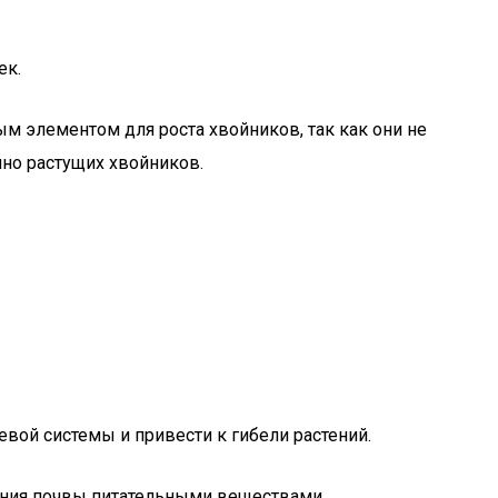
ек.
ым элементом для роста хвойников, так как они не
нно растущих хвойников.
евой системы и привести к гибели растений.
щения почвы питательными веществами.