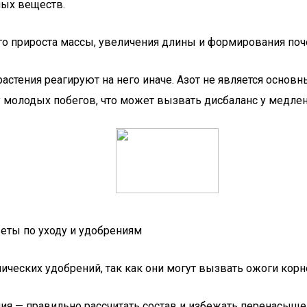
ных веществ.
о прироста массы, увеличения длины и формирования поч
астения реагируют на него иначе. Азот не является основн
у молодых побегов, что может вызвать дисбаланс у медле
еты по уходу и удобрениям
ических удобрений, так как они могут вызвать ожоги корн
ения — правильно рассчитать состав и избежать перенасы