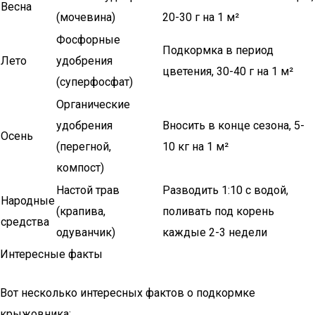
Весна
(мочевина)
20-30 г на 1 м²
Фосфорные
Подкормка в период
Лето
удобрения
цветения, 30-40 г на 1 м²
(суперфосфат)
Органические
удобрения
Вносить в конце сезона, 5-
Осень
(перегной,
10 кг на 1 м²
компост)
Настой трав
Разводить 1:10 с водой,
Народные
(крапива,
поливать под корень
средства
одуванчик)
каждые 2-3 недели
Интересные факты
Вот несколько интересных фактов о подкормке
крыжовника: