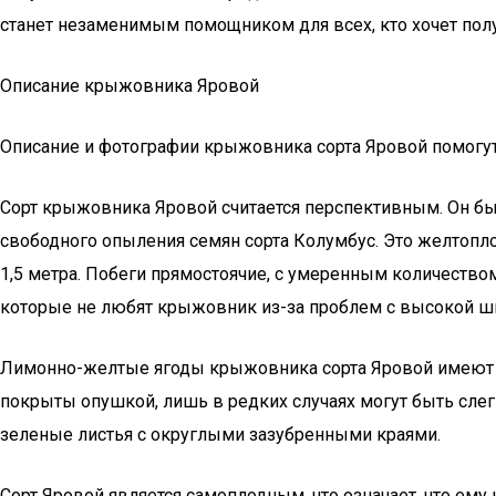
станет незаменимым помощником для всех, кто хочет полу
Описание крыжовника Яровой
Описание и фотографии крыжовника сорта Яровой помогу
Сорт крыжовника Яровой считается перспективным. Он б
свободного опыления семян сорта Колумбус. Это желтопло
1,5 метра. Побеги прямостоячие, с умеренным количество
которые не любят крыжовник из-за проблем с высокой ши
Лимонно-желтые ягоды крыжовника сорта Яровой имеют 
покрыты опушкой, лишь в редких случаях могут быть слег
зеленые листья с округлыми зазубренными краями.
Сорт Яровой является самоплодным, что означает, что ем