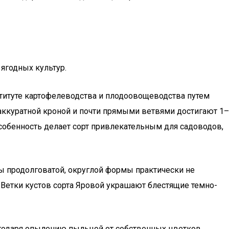
ягодных культур.
титуте картофелеводства и плодоовощеводства путем
 аккуратной кроной и почти прямыми ветвями достигают 1–
особенность делает сорт привлекательным для садоводов,
 продолговатой, округлой формы практически не
 Ветки кустов сорта Яровой украшают блестящие темно-
агодаря опылению пыльцой от собственных цветков.