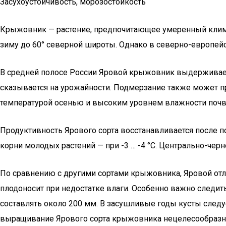
Засухоустойчивость, морозостойкость
Крыжовник — растение, предпочитающее умеренный клима
зиму до 60° северной широты. Однако в северно-европейск
В средней полосе России Яровой крыжовник выдерживает м
сказывается на урожайности. Подмерзание также может пр
температурой осенью и высоким уровнем влажности почв
Продуктивность Ярового сорта восстанавливается после по
корни молодых растений — при -3 … -4 °С. Центрально-чер
По сравнению с другими сортами крыжовника, Яровой отли
плодоносит при недостатке влаги. Особенно важно следит
составлять около 200 мм. В засушливые годы кусты следу
выращивание Ярового сорта крыжовника нецелесообразн