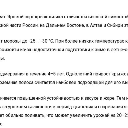
т. Яровой сорт крыжовника отличается высокой зимостой
ой части России, на Дальнем Востоке, в Алтае и Сибири э
орозы до -25 … -30 °С. При более низких температурах ко
оизойти из-за недостаточной подготовки к зиме в летне-о
ы.
дмерзания в течение 4–5 лет. Однолетний прирост крыжовн
ноземная полоса считается наиболее подходящей для его в
чается повышенной устойчивостью к засухе и жаре. Тем не
ь за уровнем влажности в период цветения и созревания я
ет обильно поливать, что может увеличить урожай на 20–
о.