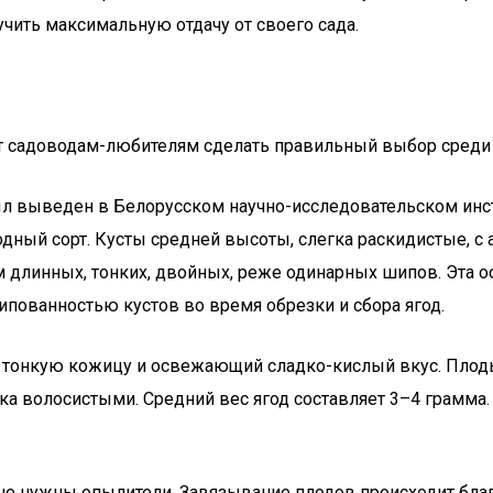
чить максимальную отдачу от своего сада.
т садоводам-любителям сделать правильный выбор среди 
ыл выведен в Белорусском научно-исследовательском инс
дный сорт. Кусты средней высоты, слегка раскидистые, с
м длинных, тонких, двойных, реже одинарных шипов. Эта 
пованностью кустов во время обрезки и сбора ягод.
тонкую кожицу и освежающий сладко-кислый вкус. Плоды
ка волосистыми. Средний вес ягод составляет 3–4 грамма.
у не нужны опылители. Завязывание плодов происходит бл