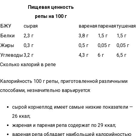
Пищевая ценность
репы на 100 г
БЖУ
сырая
вареная
пареная
тушеная
Белки
2,3 г
3,8 г
1,5 г
1,5 г
Жиры
0,3 г
0,5 г
0,05 г
0,05 г
Углеводы
3,2 г
4,3 г
6 г
6,5 г
Сколько калорий в репе
Калорийность 100 г репы, приготовленной различными
способами, незначительно варьируется:
сырой корнеплод имеет самые низкие показатели —
26 ккал;
жареная и пареная репа содержат по 29 ккал;
вареная репа обладает наибольшей калорийностью