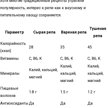
Хотя многие традиционные рецепты утратили
популярность, интерес к репе как к вкусному и
питательному овощу сохраняется.
Тушеная
Параметр
Сырая репа
Вареная репа
репа
Калорийность
28
35
45
(ккал)
Витамины
C, B6, K
C, B6, K
C, B6, K
Калий,
Калий,
Калий, кальций,
Минералы
кальций,
кальций,
магний
магний
магний
Пищевые
1.8 г
1.5 г
1.2 г
волокна
Антиоксиданты
Да
Да
Да