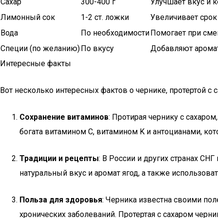
Сахар
300-400 г
Улучшает вкус и 
Лимонный сок
1-2 ст. ложки
Увеличивает срок
Вода
По необходимости
Помогает при сме
Специи (по желанию)
По вкусу
Добавляют аромат
Интересные факты
Вот несколько интересных фактов о чернике, протертой с с
Сохранение витаминов
: Протирая чернику с сахаром
богата витамином C, витамином K и антоцианами, к
Традиции и рецепты
: В России и других странах СН
натуральный вкус и аромат ягод, а также использоват
Польза для здоровья
: Черника известна своими по
хронических заболеваний. Протертая с сахаром черн