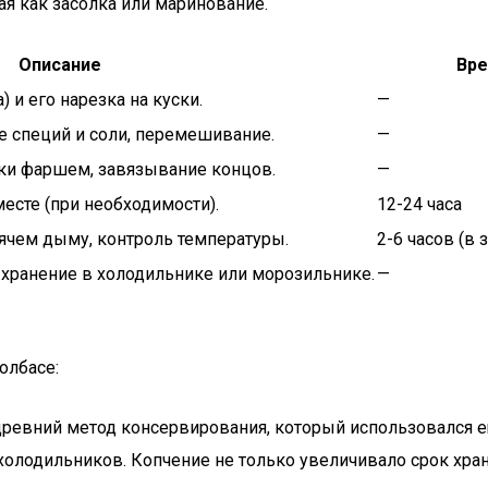
ая как засолка или маринование.
Описание
Вре
 и его нарезка на куски.
—
е специй и соли, перемешивание.
—
ки фаршем, завязывание концов.
—
есте (при необходимости).
12-24 часа
ячем дыму, контроль температуры.
2-6 часов (в 
 хранение в холодильнике или морозильнике.
—
олбасе:
о древний метод консервирования, который использовался 
 холодильников. Копчение не только увеличивало срок хран