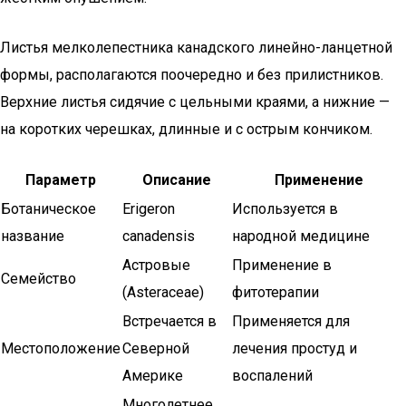
Листья мелколепестника канадского линейно-ланцетной
формы, располагаются поочередно и без прилистников.
Верхние листья сидячие с цельными краями, а нижние —
на коротких черешках, длинные и с острым кончиком.
Параметр
Описание
Применение
Ботаническое
Erigeron
Используется в
название
canadensis
народной медицине
Астровые
Применение в
Семейство
(Asteraceae)
фитотерапии
Встречается в
Применяется для
Местоположение
Северной
лечения простуд и
Америке
воспалений
Многолетнее