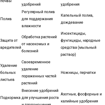
почвы
удобрений
удобрения
Регулярный полив
Капельный полив,
Полив
для поддержания
дождевание
влажности
Инсектициды,
Обработка растений
Защита от
фунгициды, народные
от насекомых и
вредителей
средства (мыльный
болезней
раствор)
Своевременное
Удаление
удаление
больных
Ножницы, перчатки
пораженных частей
листьев
растений
Внесение удобрений
Азотные, фосфорные и
Подкормка
для улучшения роста
калийные удобрения
и плодоношения