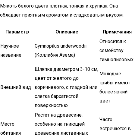
Мякоть белого цвета плотная, тонкая и хрупкая. Она
обладает приятным ароматом и сладковатым вкусом.
Параметр
Описание
Примечания
Относится к
Научное
Gymnopilus underwoodii
семейству
название
(Коллибия Азема)
гимнопиловых
Шляпка диаметром 3-10 см,
Молодые
цвет от желтого до
грибы имеют
Внешний вид
коричневого, с гладкой или
более яркий
слегка бархатистой
цвет
поверхностью
Растет на древесине,
Часто
Место
особенно на гниющей
встречается в
обитания
древесине лиственных