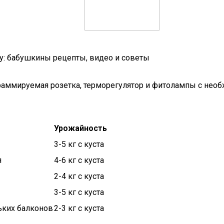
му: бабушкины рецепты, видео и советы
аммируемая розетка, терморегулятор и фитолампы с необх
Урожайность
3-5 кг с куста
я
4-6 кг с куста
2-4 кг с куста
3-5 кг с куста
ьких балконов
2-3 кг с куста