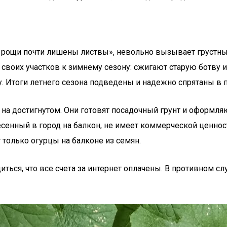
 а рощи почти лишены листвы», невольно вызывает груст
своих участков к зимнему сезону: сжигают старую ботву 
у. Итоги летнего сезона подведены и надежно спрятаны в п
на достигнутом. Они готовят посадочный грунт и оформля
есенный в город на балкон, не имеет коммерческой ценнос
 только огурцы на балконе из семян.
ться, что все счета за интернет оплачены. В противном с