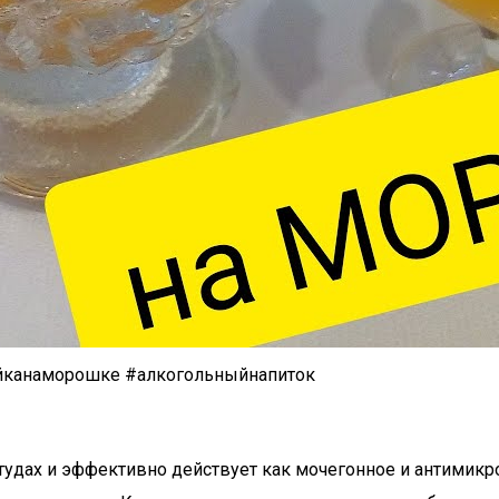
ойканаморошке #алкогольныйнапиток
тудах и эффективно действует как мочегонное и антимикр