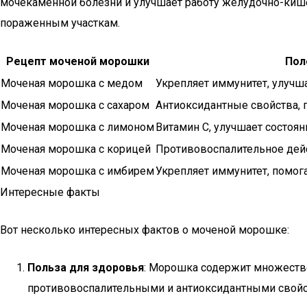
мочекаменной болезни и улучшает работу желудочно-кишеч
пораженным участкам.
Рецепт моченой морошки
Пол
Моченая морошка с медом
Укрепляет иммунитет, улучш
Моченая морошка с сахаром
Антиоксидантные свойства, 
Моченая морошка с лимоном
Витамин C, улучшает состоя
Моченая морошка с корицей
Противовоспалительное дей
Моченая морошка с имбирем
Укрепляет иммунитет, помога
Интересные факты
Вот несколько интересных фактов о моченой морошке:
Польза для здоровья
: Морошка содержит множество
противовоспалительными и антиоксидантными свойст