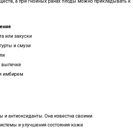
еществ, а при гнойных ранах плоды можно прикладывать к
ение
та или закуски
гурты и смузи
ли
в выпечке
и имбирем
ы и антиоксиданты. Она известна своими
истемы и улучшения состояния кожи.