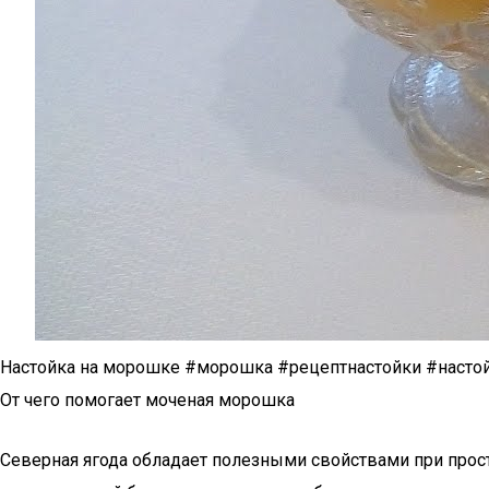
Настойка на морошке #морошка #рецептнастойки #наст
От чего помогает моченая морошка
Северная ягода обладает полезными свойствами при прос