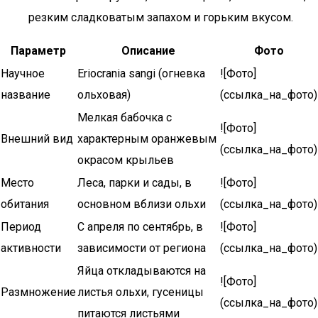
резким сладковатым запахом и горьким вкусом.
Параметр
Описание
Фото
Научное
Eriocrania sangi (огневка
![Фото]
название
ольховая)
(ссылка_на_фото)
Мелкая бабочка с
![Фото]
Внешний вид
характерным оранжевым
(ссылка_на_фото)
окрасом крыльев
Место
Леса, парки и сады, в
![Фото]
обитания
основном вблизи ольхи
(ссылка_на_фото)
Период
С апреля по сентябрь, в
![Фото]
активности
зависимости от региона
(ссылка_на_фото)
Яйца откладываются на
![Фото]
Размножение
листья ольхи, гусеницы
(ссылка_на_фото)
питаются листьями