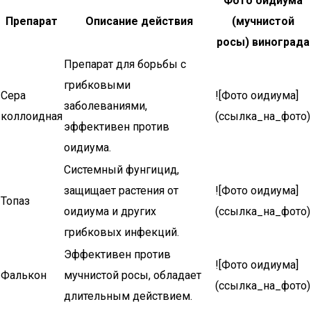
Фото оидиума
Препарат
Описание действия
(мучнистой
росы) винограда
Препарат для борьбы с
грибковыми
Сера
![Фото оидиума]
заболеваниями,
коллоидная
(ссылка_на_фото)
эффективен против
оидиума.
Системный фунгицид,
защищает растения от
![Фото оидиума]
Топаз
оидиума и других
(ссылка_на_фото)
грибковых инфекций.
Эффективен против
![Фото оидиума]
Фалькон
мучнистой росы, обладает
(ссылка_на_фото)
длительным действием.