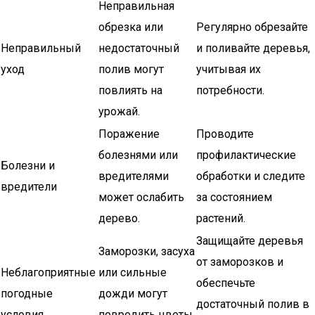
Неправильная
обрезка или
Регулярно обрезайте
Неправильный
недостаточный
и поливайте деревья,
уход
полив могут
учитывая их
повлиять на
потребности.
урожай.
Поражение
Проводите
болезнями или
профилактические
Болезни и
вредителями
обработки и следите
вредители
может ослабить
за состоянием
дерево.
растений.
Защищайте деревья
Заморозки, засуха
от заморозков и
Неблагоприятные
или сильные
обеспечьте
погодные
дожди могут
достаточный полив в
условия
повредить цветы