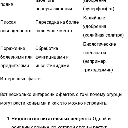
избегать
удобрения
полив
переувлажнения
(суперфосфат)
Калийные
Плохая
Пересадка на более
удобрения
освещенность
солнечное место
(калийная селитра)
Биологические
Поражение
Обработка
препараты
болезнями или
фунгицидами и
(например,
вредителями
инсектицидами
триходермин)
Интересные факты
Вот несколько интересных фактов о том, почему огурцы
могут расти кривыми и как это можно исправить:
Недостаток питательных веществ
: Одной из
основных причин, по которой огурцы растут