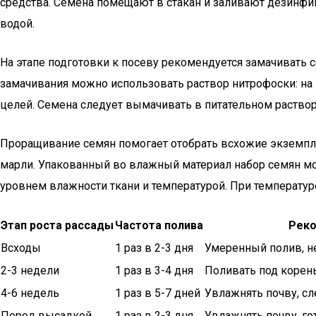
средства. Семена помещают в стакан и заливают дезинфи
водой.
На этапе подготовки к посеву рекомендуется замачивать 
замачивания можно использовать раствор нитрофоски: на
целей. Семена следует вымачивать в питательном растворе
Проращивание семян помогает отобрать всхожие экземпля
марли. Упакованный во влажный материал набор семян мо
уровнем влажности ткани и температурой. При температуре
Этап роста рассады
Частота полива
Реко
Всходы
1 раз в 2-3 дня
Умеренный полив, н
2-3 недели
1 раз в 3-4 дня
Поливать под корень
4-6 недель
1 раз в 5-7 дней
Увлажнять почву, с
Перед высадкой
1 раз в 2-3 дня
Увлажнять почву, го