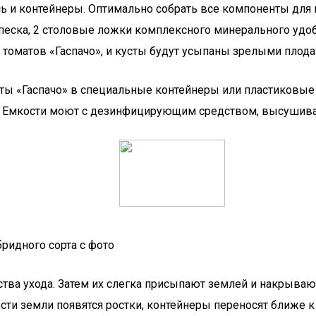
и контейнеры. Оптимально собрать все компоненты для гр
ти песка, 2 столовые ложки комплексного минерального удоб
оматов «Гаспачо», и кусты будут усыпаны зрелыми плода
аты «Гаспачо» в специальные контейнеры или пластиковы
. Емкости моют с дезинфицирующим средством, высушива
бридного сорта с фото
ства ухода. Затем их слегка присыпают землей и накрыва
ости земли появятся ростки, контейнеры переносят ближе к