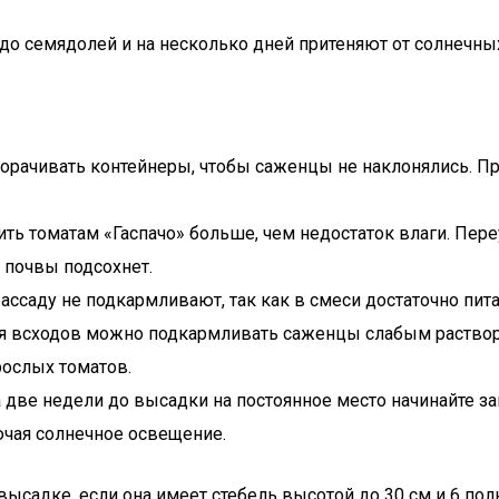
до семядолей и на несколько дней притеняют от солнечных
рачивать контейнеры, чтобы саженцы не наклонялись. При
ь томатам «Гаспачо» больше, чем недостаток влаги. Пере
 почвы подсохнет.
рассаду не подкармливают, так как в смеси достаточно пит
ния всходов можно подкармливать саженцы слабым раств
ослых томатов.
 две недели до высадки на постоянное место начинайте за
лючая солнечное освещение.
высадке, если она имеет стебель высотой до 30 см и 6 по