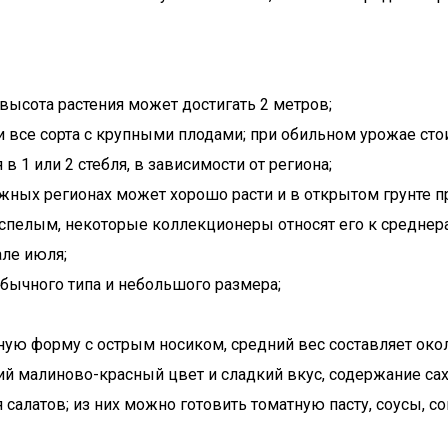
высота растения может достигать 2 метров;
 и все сорта с крупными плодами; при обильном урожае ст
 1 или 2 стебля, в зависимости от региона;
жных регионах может хорошо расти и в открытом грунте п
еспелым, некоторые коллекционеры относят его к среднера
але июля;
 обычного типа и небольшого размера;
ю форму с острым носиком, средний вес составляет около
ий малиново-красный цвет и сладкий вкус, содержание са
салатов; из них можно готовить томатную пасту, соусы, с