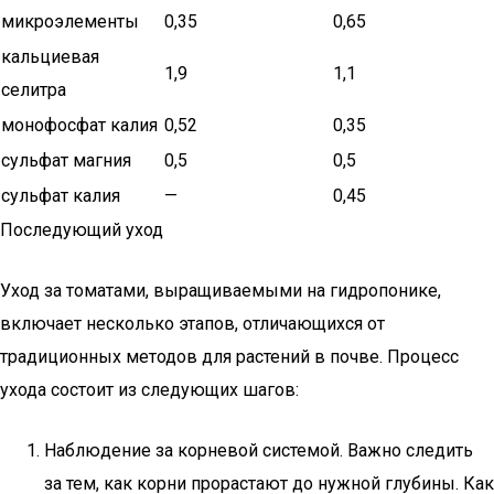
микроэлементы
0,35
0,65
кальциевая
1,9
1,1
селитра
монофосфат калия
0,52
0,35
сульфат магния
0,5
0,5
сульфат калия
—
0,45
Последующий уход
Уход за томатами, выращиваемыми на гидропонике,
включает несколько этапов, отличающихся от
традиционных методов для растений в почве. Процесс
ухода состоит из следующих шагов:
Наблюдение за корневой системой. Важно следить
за тем, как корни прорастают до нужной глубины. Как