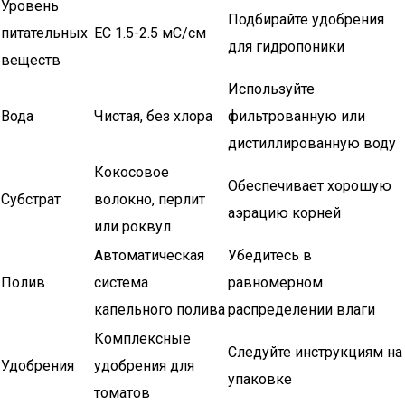
Уровень
Подбирайте удобрения
питательных
EC 1.5-2.5 мС/см
для гидропоники
веществ
Используйте
Вода
Чистая, без хлора
фильтрованную или
дистиллированную воду
Кокосовое
Обеспечивает хорошую
Субстрат
волокно, перлит
аэрацию корней
или роквул
Автоматическая
Убедитесь в
Полив
система
равномерном
капельного полива
распределении влаги
Комплексные
Следуйте инструкциям на
Удобрения
удобрения для
упаковке
томатов