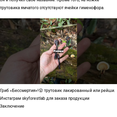
трутовика ямчатого отсутствуют ячейки гименофора.
Гриб «Бессмертия»!😲 трутовик лакированный или рейши.
Инстаграм skyforestlab для заказа продукции
Заключение