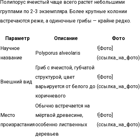
Полипорус ячеистый чаще всего растет небольшими
группами по 2-3 экземпляра. Более крупные колонии
встречаются реже, а одиночные грибы — крайне редко.
Параметр
Описание
Фото
Научное
![Фото]
Polyporus alveolaris
название
(ссылка_на_фото)
Гриб с ячеистой, губчатой
структурой, цвет
![Фото]
Внешний вид
варьируется от белого до
(ссылка_на_фото)
коричневого
Обычно встречается на
Место
мёртвой древесине,
![Фото]
произрастания
особенно лиственных
(ссылка_на_фото)
деревьев