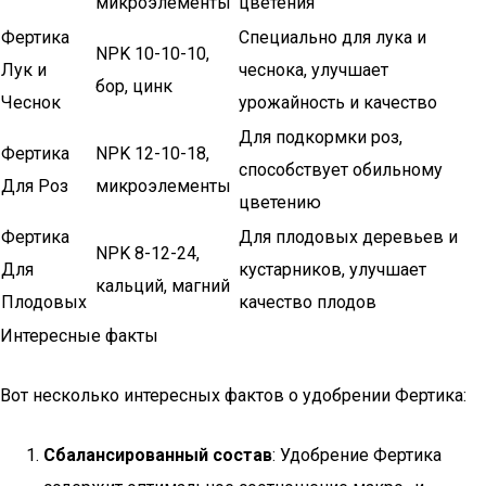
микроэлементы
цветения
Фертика
Специально для лука и
NPK 10-10-10,
Лук и
чеснока, улучшает
бор, цинк
Чеснок
урожайность и качество
Для подкормки роз,
Фертика
NPK 12-10-18,
способствует обильному
Для Роз
микроэлементы
цветению
Фертика
Для плодовых деревьев и
NPK 8-12-24,
Для
кустарников, улучшает
кальций, магний
Плодовых
качество плодов
Интересные факты
Вот несколько интересных фактов о удобрении Фертика:
Сбалансированный состав
: Удобрение Фертика