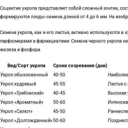
Соцветие укропа представляет собой сложный зонтик, сос
формируются плоды-семена длиной от 4 до 6 мм. На изоб
Семена укропа, как и его листья, активно используются в
парфюмерами и фармацевтами. Семена черного укропа нах
железа и фосфора.
Вид/Сорт укропа
Сроки созревания (дни)
Укроп обыкновенный
40-50
Наиболее
Укроп кудрявый
45-55
Листья с
Укроп «Грибовский»
40-45
Высокая 
Укроп «Ароматный»
50-60
Интенси
Укроп «Салют»
45-50
Раннеспе
Укроп «Долгожданный»
50-60
Позднесп