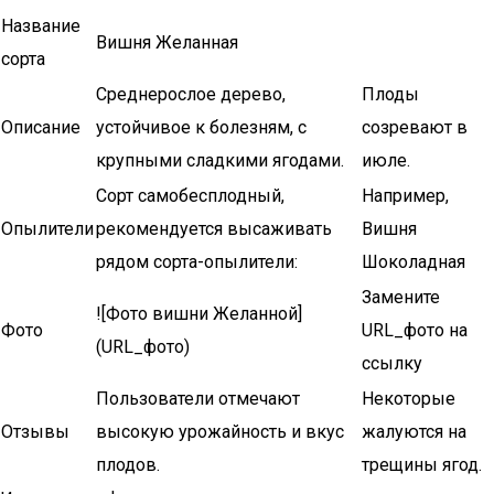
Название
Вишня Желанная
сорта
Среднерослое дерево,
Плоды
Описание
устойчивое к болезням, с
созревают в
крупными сладкими ягодами.
июле.
Сорт самобесплодный,
Например,
Опылители
рекомендуется высаживать
Вишня
рядом сорта-опылители:
Шоколадная
Замените
![Фото вишни Желанной]
Фото
URL_фото на
(URL_фото)
ссылку
Пользователи отмечают
Некоторые
Отзывы
высокую урожайность и вкус
жалуются на
плодов.
трещины ягод.