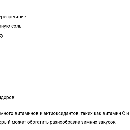
перезревшие
пную соль
су
идоров:
много витаминов и антиоксидантов, таких как витамин C и
торый может обогатить разнообразие зимних закусок.