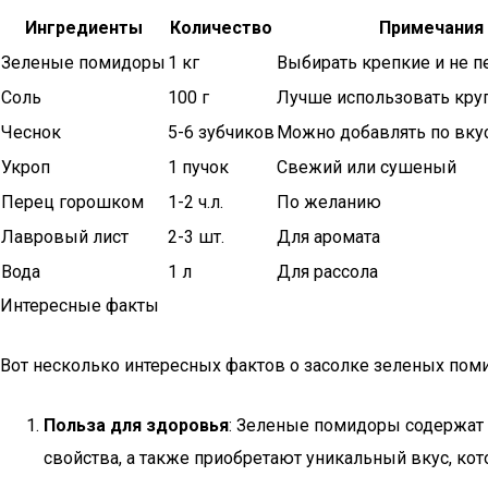
Ингредиенты
Количество
Примечания
Зеленые помидоры
1 кг
Выбирать крепкие и не 
Соль
100 г
Лучше использовать кру
Чеснок
5-6 зубчиков
Можно добавлять по вку
Укроп
1 пучок
Свежий или сушеный
Перец горошком
1-2 ч.л.
По желанию
Лавровый лист
2-3 шт.
Для аромата
Вода
1 л
Для рассола
Интересные факты
Вот несколько интересных фактов о засолке зеленых пом
Польза для здоровья
: Зеленые помидоры содержат 
свойства, а также приобретают уникальный вкус, ко