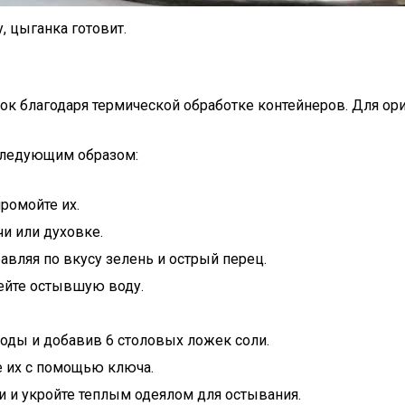
цыганка готовит.
вок благодаря термической обработке контейнеров. Для о
следующим образом:
ромойте их.
и или духовке.
вляя по вкусу зелень и острый перец.
лейте остывшую воду.
 воды и добавив 6 столовых ложек соли.
е их с помощью ключа.
 и укройте теплым одеялом для остывания.