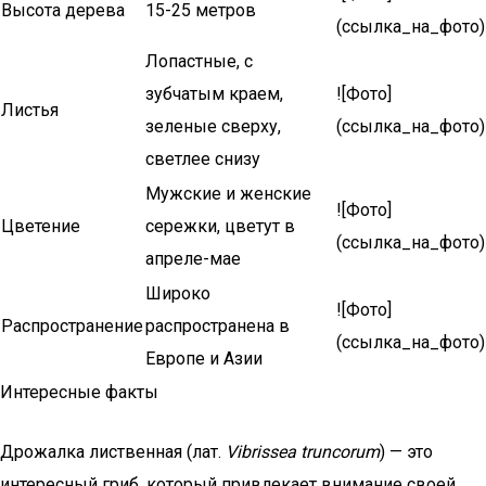
Высота дерева
15-25 метров
(ссылка_на_фото)
Лопастные, с
зубчатым краем,
![Фото]
Листья
зеленые сверху,
(ссылка_на_фото)
светлее снизу
Мужские и женские
![Фото]
Цветение
сережки, цветут в
(ссылка_на_фото)
апреле-мае
Широко
![Фото]
Распространение
распространена в
(ссылка_на_фото)
Европе и Азии
Интересные факты
Дрожалка лиственная (лат.
Vibrissea truncorum
) — это
интересный гриб, который привлекает внимание своей