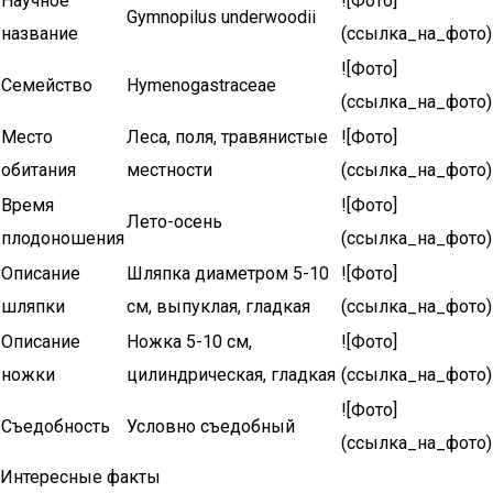
Научное
![Фото]
Gymnopilus underwoodii
название
(ссылка_на_фото)
![Фото]
Семейство
Hymenogastraceae
(ссылка_на_фото)
Место
Леса, поля, травянистые
![Фото]
обитания
местности
(ссылка_на_фото)
Время
![Фото]
Лето-осень
плодоношения
(ссылка_на_фото)
Описание
Шляпка диаметром 5-10
![Фото]
шляпки
см, выпуклая, гладкая
(ссылка_на_фото)
Описание
Ножка 5-10 см,
![Фото]
ножки
цилиндрическая, гладкая
(ссылка_на_фото)
![Фото]
Съедобность
Условно съедобный
(ссылка_на_фото)
Интересные факты