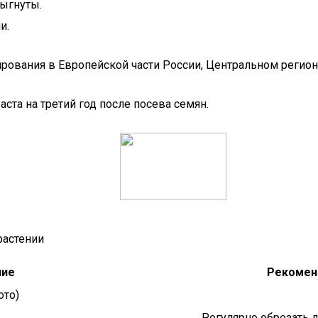
выгнуты.
и.
ования в Европейской части России, Центральном регионе
ста на третий год после посева семян.
растении
ние
Рекомен
ото)
Регулярно обрезать