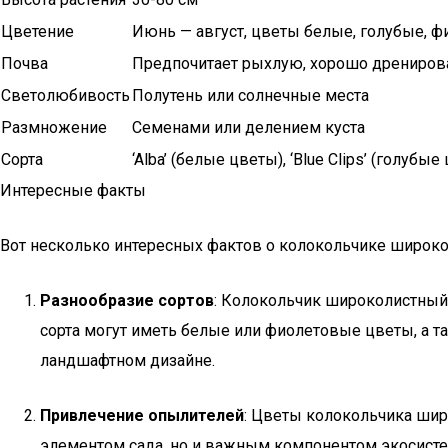
Цветение
Июнь — август, цветы белые, голубые, 
Почва
Предпочитает рыхлую, хорошо дрениров
Светолюбивость
Полутень или солнечные места
Размножение
Семенами или делением куста
Сорта
‘Alba’ (белые цветы), ‘Blue Clips’ (голубы
Интересные факты
Вот несколько интересных фактов о колокольчике широко
Разнообразие сортов
: Колокольчик широколистный (
сорта могут иметь белые или фиолетовые цветы, а т
ландшафтном дизайне.
Привлечение опылителей
: Цветы колокольчика шир
элементом сада, но и важным компонентом экосист