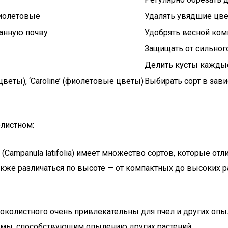
фиолетовые
Удалять увядшие цве
анную почву
Удобрять весной ко
Защищать от сильног
Делить кусты каждые
е цветы), ‘Caroline’ (фиолетовые цветы)
Выбирать сорт в зави
листном:
Campanula latifolia) имеет множество сортов, которые от
акже различаться по высоте — от компактных до высоких р
околистного очень привлекательны для пчел и других опыл
емы, способствующим опылению других растений.