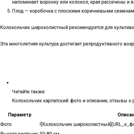
напоминает воронку или колокол, края рассечены и 
Плод — коробочка с плоскими коричневыми семенам
Колокольчик широколистный рекомендуется для культивир
Эта многолетняя культура достигает репродуктивного возра
Читайте также:
Колокольчик карпатский: фото и описание, отзывы о 
Параметр
Описа
Фото
![Колокольчик широколистный](URL_к_ф
Высота растения
30-80 см