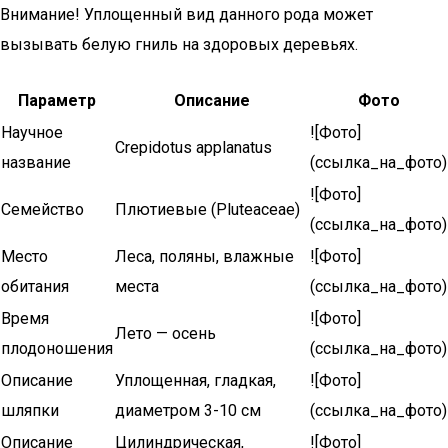
Внимание! Уплощенный вид данного рода может
вызывать белую гниль на здоровых деревьях.
Параметр
Описание
Фото
Научное
![Фото]
Crepidotus applanatus
название
(ссылка_на_фото)
![Фото]
Семейство
Плютиевые (Pluteaceae)
(ссылка_на_фото)
Место
Леса, поляны, влажные
![Фото]
обитания
места
(ссылка_на_фото)
Время
![Фото]
Лето — осень
плодоношения
(ссылка_на_фото)
Описание
Уплощенная, гладкая,
![Фото]
шляпки
диаметром 3-10 см
(ссылка_на_фото)
Описание
Цилиндрическая,
![Фото]