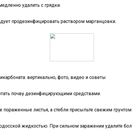
медленно удалить с грядки.
едует продезинфицировать раствором марганцовки.
карбоната: вертикально, фото, видео и советы
отать почву дезинфицирующими средствами.
ите пораженные листья, а стебли присыпьте свежим грунто
рдосской жидкостью. При сильном заражении удалите боль