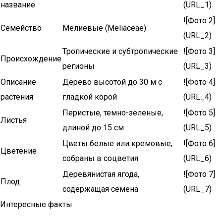
название
(URL_1)
![Фото 2]
Семейство
Мелиевые (Meliaceae)
(URL_2)
Тропические и субтропические
![Фото 3]
Происхождение
регионы
(URL_3)
Описание
Дерево высотой до 30 м с
![Фото 4]
растения
гладкой корой
(URL_4)
Перистые, темно-зеленые,
![Фото 5]
Листья
длиной до 15 см
(URL_5)
Цветы белые или кремовые,
![Фото 6]
Цветение
собраны в соцветия
(URL_6)
Деревянистая ягода,
![Фото 7]
Плод
содержащая семена
(URL_7)
Интересные факты