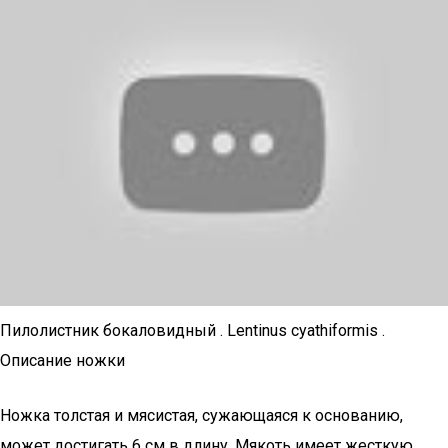
Пилолистник бокаловидный . Lentinus cyathiformis .
Описание ножки
Ножка толстая и мясистая, сужающаяся к основанию,
может достигать 6 см в длину. Мякоть имеет жесткую