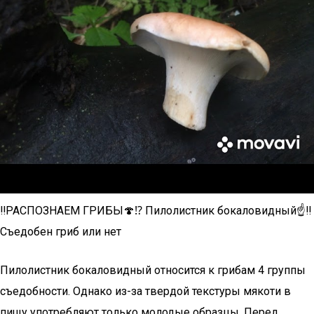
‼️РАСПОЗНАЕМ ГРИБЫ🍄⁉️ Пилолистник бокаловидный☝‼️
Съедобен гриб или нет
Пилолистник бокаловидный относится к грибам 4 группы
съедобности. Однако из-за твердой текстуры мякоти в
пищу употребляют только молодые образцы. Перед