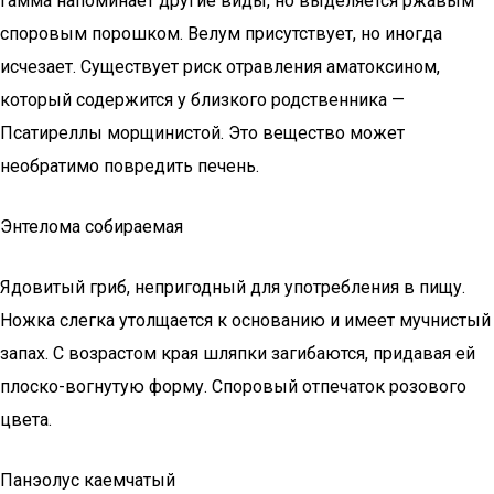
гамма напоминает другие виды, но выделяется ржавым
споровым порошком. Велум присутствует, но иногда
исчезает. Существует риск отравления аматоксином,
который содержится у близкого родственника —
Псатиреллы морщинистой. Это вещество может
необратимо повредить печень.
Энтелома собираемая
Ядовитый гриб, непригодный для употребления в пищу.
Ножка слегка утолщается к основанию и имеет мучнистый
запах. С возрастом края шляпки загибаются, придавая ей
плоско-вогнутую форму. Споровый отпечаток розового
цвета.
Панэолус каемчатый