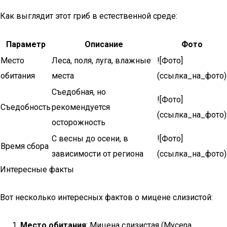
Как выглядит этот гриб в естественной среде:
Параметр
Описание
Фото
Место
Леса, поля, луга, влажные
![Фото]
обитания
места
(ссылка_на_фото)
Съедобная, но
![Фото]
Съедобность
рекомендуется
(ссылка_на_фото)
осторожность
С весны до осени, в
![Фото]
Время сбора
зависимости от региона
(ссылка_на_фото)
Интересные факты
Вот несколько интересных фактов о мицене слизистой:
Место обитания
: Мицена слизистая (Mycena