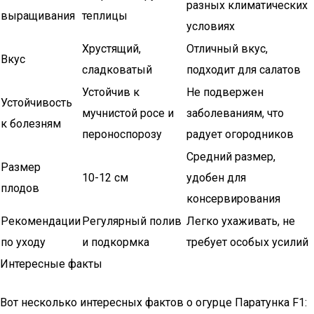
разных климатических
выращивания
теплицы
условиях
Хрустящий,
Отличный вкус,
Вкус
сладковатый
подходит для салатов
Устойчив к
Не подвержен
Устойчивость
мучнистой росе и
заболеваниям, что
к болезням
пероноспорозу
радует огородников
Средний размер,
Размер
10-12 см
удобен для
плодов
консервирования
Рекомендации
Регулярный полив
Легко ухаживать, не
по уходу
и подкормка
требует особых усилий
Интересные факты
Вот несколько интересных фактов о огурце Паратунка F1: